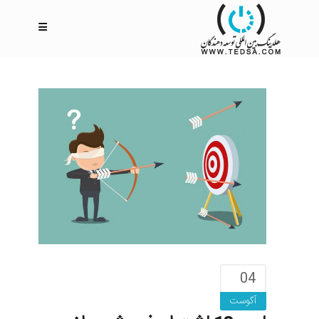
04
آگوست