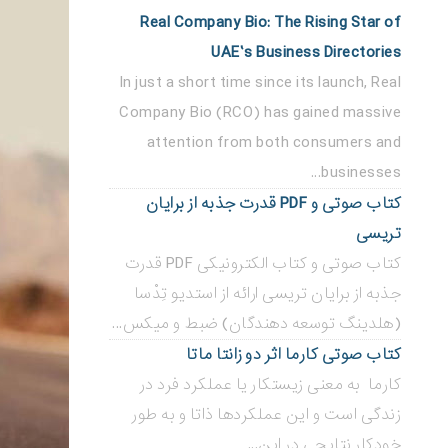
Real Company Bio: The Rising Star of
UAE’s Business Directories
In just a short time since its launch, Real
Company Bio (RCO) has gained massive
attention from both consumers and
businesses...
کتاب صوتی و PDF قدرت جذبه از برایان
تریسی
کتاب صوتی و کتاب الکترونیکی PDF قدرت
جذبه از برایان تریسی ارائه از استدیو تِدْسا
(هلدینگ توسعه دهندگان) ضبط و میکس...
کتاب صوتی کارما اثر دو زانتا ماتا
کارما به معنی زیستکار یا عملکرد فرد در
زندگی است و این عملکردها ذاتا و به طور
خودکار نتایجی در این...