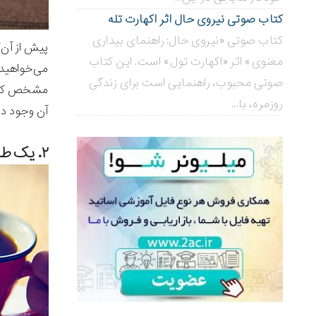
کتاب صوتی نیروی حال اثر اکهارت تله
کتاب صوتی «نیروی حال: راهنمای بیداری
پیش از آن‌
معنوی» اثر «اکهارت تول» است. این کتاب
می‌خواهید 
صوتی محبوب، راهنمایی است برای زندگی
مشخص کنید 
روزمره، با...
آن وجود دا
۲. یک طرح کسب و کار بنویسید.