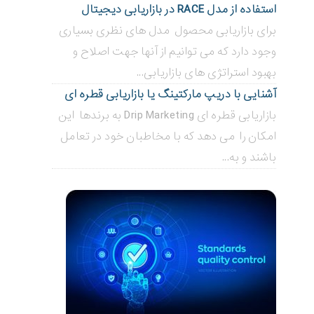
استفاده از مدل RACE در بازاریابی دیجیتال
برای بازاریابی محصول مدل های نظری بسیاری
وجود دارد که می توانیم از آنها جهت اصلاح و
بهبود استراتژی های بازاریابی...
آشنایی با دریپ مارکتینگ یا بازاریابی قطره ای
بازاریابی قطره ای Drip Marketing به برندها این
امکان را می دهد که با مخاطبان خود در تعامل
باشند و به...