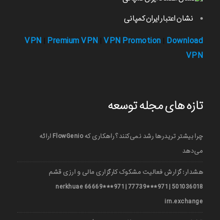
نشان اعتبار ایران کمپانی
VPN
Premium VPN
VPN Promotion
Download
|
|
|
VPN
تازه های مجله توسعه
چرا بیشتر تریدرها رشد نمی‌کنند؟ راهکاری که FlowGenio ارائه
می‌دهد
هشدار: گزارش فعالیت مشکوک کارگزاری مالی و ارزی قشم
501036018 | 971***77739 | 971***66669 nerkhuae
irn.exchange