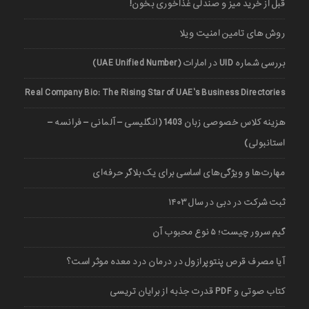
قبل از خرید میز و صندلی غذاخوری بخون!
روش های تامین امنیت ویلا
بررسی شماره UID در امارات (UAE Unified Number)
Real Company Bio: The Rising Star of UAE’s Business Directories
هزینه کلاس خصوصی زبان 1403 (انگلیسی – آلمانی – فرانسه –
استانبولی)
مهارت‌ها و ویژگی‌های اساسی برای یک بلاگر حرفه‌ای
ثبت شرکت در دبی در سال ۱۴۰۳
گیم سرور چیست؛ ۵ نوع محبوب آن
آیا مصرف قرص پنتوپرازول در درمان درد معده موثر است؟
کتاب صوتی و PDF قدرت جذبه از برایان تریسی