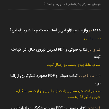
فروش سفارشی کارنامه چه سرویسی است؟
reza
در
واژه علم بازاریابی را استفاده کنیم یا هنر بازاریابی؟
بسیار عالی
کبری
در
کتاب صوتی و PDF تمرین نیروی حال اثر اکهارت
توله
سلام. لطفا پیج اینستا رو ارسال کنید
قاسم بلقدر
در
کتاب صوتی و PDF معجزه شکرگزاری از راندا
برن
سلام وقت بخیر ممنون بابت این کار بی نهایت سپاسگزارم
خیلی تاثیر گذار هست
فرشاد
در
کتاب صوتی و PDF معجزه شکرگزاری از راندا برن