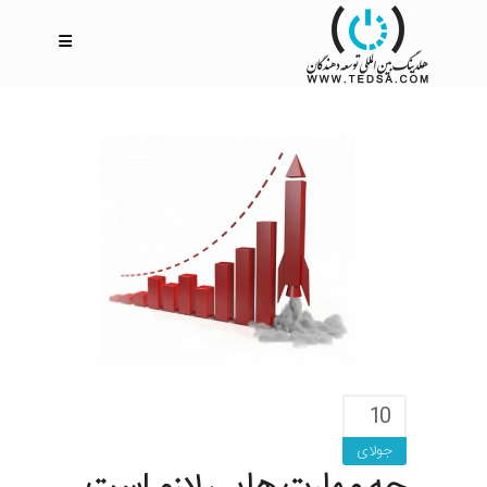
10
جولای