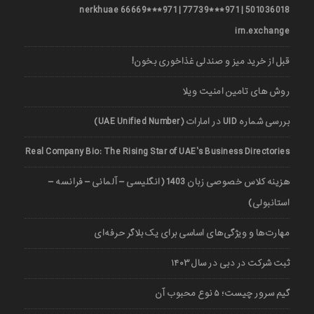
501036018 | 971***77739 | 971***66669 nerkhuae
irn.exchange
قبل از خرید میز و صندلی غذاخوری بخون!
روش های تامین امنیت ویلا
بررسی شماره UID در امارات (UAE Unified Number)
Real Company Bio: The Rising Star of UAE’s Business Directories
هزینه کلاس خصوصی زبان 1403 (انگلیسی – آلمانی – فرانسه –
استانبولی)
مهارت‌ها و ویژگی‌های اساسی برای یک بلاگر حرفه‌ای
ثبت شرکت در دبی در سال ۱۴۰۳
گیم سرور چیست؛ ۵ نوع محبوب آن